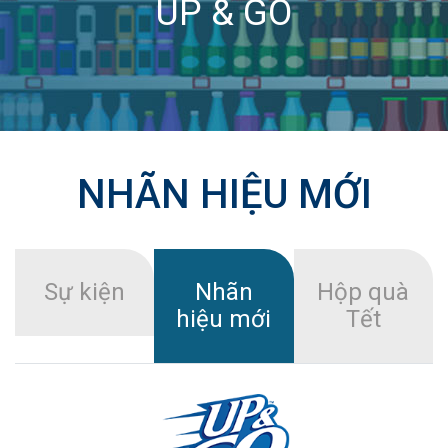
UP & GO
NHÃN HIỆU MỚI
Sự kiện
Nhãn
Hộp quà
hiệu mới
Tết